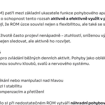
) patří mezi základní ukazatele funkce pohybového apa
 o schopnost tento rozsah
aktivně a efektivně využít v 
zují, že ROM úzce souvisí nejen s flexibilitou, ale také s
votě často projeví nenápadně – ztuhlostí, sníženou v
ejen sledovat, ale aktivně ho rozvíjet.
ě
pro zvládání běžných denních aktivit. Pohyby jako obl
anou souhru kloubů, svalů a nervového systému.
ékání nebo manipulaci nad hlavou
i i stabilitu
kompenzacím a přetížení
 tělo si při nedostatečném ROM vytváří
náhradní pohybov