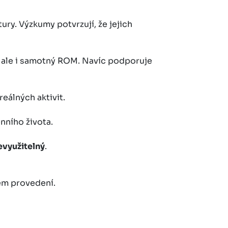
ury. Výzkumy potvrzují, že jejich
, ale i samotný ROM. Navíc podporuje
eálných aktivit.
nního života.
evyužitelný
.
ném provedení.