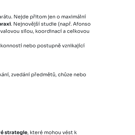
rátu. Nejde přitom jen o maximální
praxi
. Nejnovější studie (např. Afonso
e svalovou silou, koordinací a celkovou
ýkonností nebo postupně vznikající
ékání, zvedání předmětů, chůze nebo
é strategie
, které mohou vést k