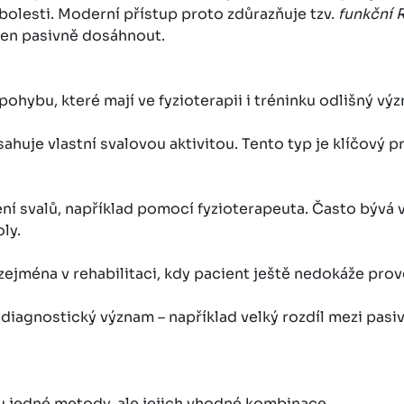
 bolesti. Moderní přístup proto zdůrazňuje tzv.
funkční
 jen pasivně dosáhnout.
pohybu, které mají ve fyzioterapii i tréninku odlišný vý
ahuje vlastní svalovou aktivitou. Tento typ je klíčový 
ní svalů, například pomocí fyzioterapeuta. Často bývá 
ly.
ejména v rehabilitaci, kdy pacient ještě nedokáže pro
 diagnostický význam – například velký rozdíl mezi pasi
u jedné metody, ale jejich vhodné kombinace.