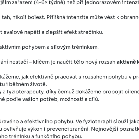
jším zařazení (4–6× týdně) než při jednorázovém intenzi
ah, nikoli bolest. Přílišná intenzita může vést k obran
 svalové napětí a zlepšit efekt strečinku.
 s aktivním pohybem a silovým tréninkem.
ní nestačí – klíčem je naučit tělo nový rozsah
aktivně 
ážeme, jak efektivně pracovat s rozsahem pohybu v pra
tu i běžném životě.
 a fyzioterapeuty, díky čemuž dokážeme propojit cílen
ě podle vašich potřeb, možností a cílů.
vého a efektivního pohybu. Ve fyzioterapii slouží jako 
 ovlivňuje výkon i prevenci zranění. Nejnovější poznatk
ého tréninku a funkčního pohybu.