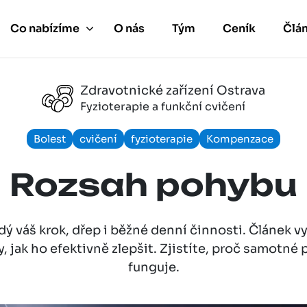
Co nabízíme
O nás
Tým
Ceník
Člá
Zdravotnické zařízení Ostrava
Fyzioterapie a funkční cvičení
Bolest
cvičení
fyzioterapie
Kompenzace
Rozsah pohybu
ý váš krok, dřep i běžné denní činnosti. Článek vy
, jak ho efektivně zlepšit. Zjistíte, proč samotné
funguje.