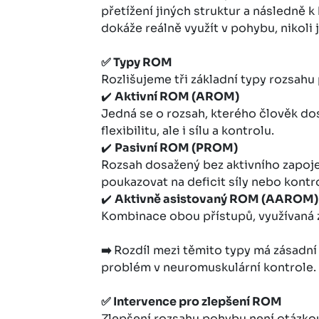
přetížení jiných struktur a následně k
dokáže reálně využít v pohybu, nikoli
✅
Typy ROM
Rozlišujeme tři základní typy rozsahu 
✔️
Aktivní ROM (AROM)
Jedná se o rozsah, kterého člověk dos
flexibilitu, ale i sílu a kontrolu.
✔️
Pasivní ROM (PROM)
Rozsah dosažený bez aktivního zapoje
poukazovat na deficit síly nebo kontro
✔️
Aktivně asistovaný ROM (AAROM)
Kombinace obou přístupů, využívaná z
➡️
Rozdíl mezi těmito typy má zásadní
problém v neuromuskulární kontrole.
✅
Intervence pro zlepšení ROM
Zlepšení rozsahu pohybu není otázko