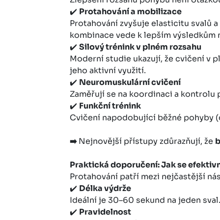
✔️
Protahování a mobilizace
Protahování zvyšuje elasticitu svalů a
kombinace vede k lepším výsledkům ne
✔️
Silový trénink v plném rozsahu
Moderní studie ukazují, že cvičení v
jeho aktivní využití.
✔️
Neuromuskulární cvičení
Zaměřují se na koordinaci a kontrolu 
✔️
Funkční trénink
Cvičení napodobující běžné pohyby (
➡️
Nejnovější přístupy zdůrazňují, že
b
Praktická doporučení: Jak se efektiv
Protahování patří mezi nejčastější ná
✔️
Délka výdrže
Ideální je 30–60 sekund na jeden sval
✔️
Pravidelnost