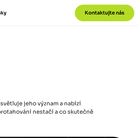
nky
Kontaktujte nás
světluje jeho význam a nabízí
 protahování nestačí a co skutečně