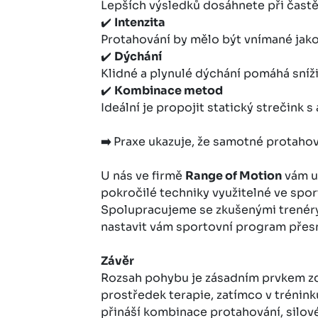
Lepších výsledků dosáhnete při častě
✔️
Intenzita
Protahování by mělo být vnímané jako t
✔️
Dýchání
Klidné a plynulé dýchání pomáhá snížit
✔️
Kombinace metod
Ideální je propojit statický strečink
➡️
Praxe ukazuje, že samotné protahová
U nás ve firmě
Range of Motion
vám uk
pokročilé techniky využitelné ve spor
Spolupracujeme se zkušenými trenéry
nastavit vám sportovní program přesn
Závěr
Rozsah pohybu je zásadním prvkem zdra
prostředek terapie, zatímco v tréninku
přináší kombinace protahování, silov