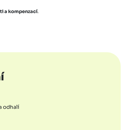
sti a kompenzací
.
í
a odhalí