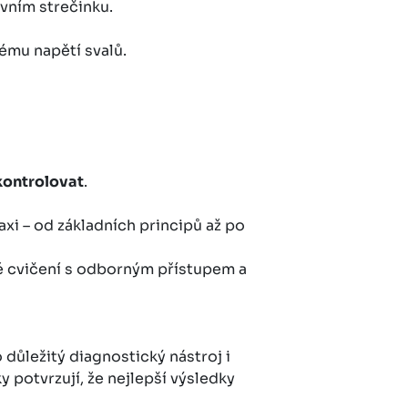
vním strečinku.
nému napětí svalů.
kontrolovat
.
xi – od základních principů až po
é cvičení s odborným přístupem a
důležitý diagnostický nástroj i
y potvrzují, že nejlepší výsledky