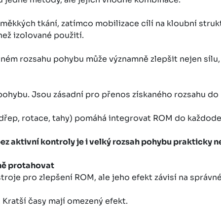
 měkkých tkání, zatímco mobilizace cílí na kloubní strukt
ž izolované použití.
 plném rozsahu pohybu může významně zlepšit nejen sílu
pohybu. Jsou zásadní pro přenos získaného rozsahu do r
dřep, rotace, tahy) pomáhá integrovat ROM do každode
ez aktivní kontroly je i velký rozsah pohybu prakticky n
ně protahovat
stroje pro zlepšení ROM, ale jeho efekt závisí na správ
. Kratší časy mají omezený efekt.