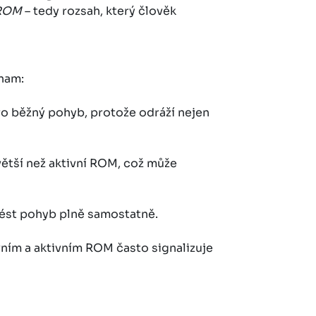
 ROM
– tedy rozsah, který člověk
znam:
pro běžný pohyb, protože odráží nejen
větší než aktivní ROM, což může
vést pohyb plně samostatně.
vním a aktivním ROM často signalizuje