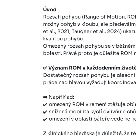
Úvod
Rozsah pohybu (Range of Motion, ROM
možný pohyb v kloubu, ale především
et al., 2021; Tauqeer et al., 2024) uka
kvalitou pohybu.
Omezený rozsah pohybu se v běžném ži
bolestí. Právě proto je důležité ROM n
✅
Význam ROM v každodenním život
Dostatečný rozsah pohybu je zásadní 
práce nad hlavou vyžadují koordinov
➡️
Například:
✔️ omezený ROM v rameni ztěžuje obl
✔️ snížená mobilita kyčlí ovlivňuje chůz
✔️ omezení v oblasti páteře vede ke 
Z klinického hlediska je důležité, že