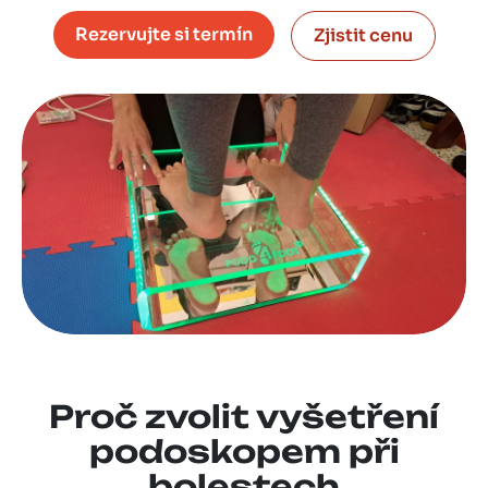
Rezervujte si termín
Zjistit cenu
Proč zvolit vyšetření
podoskopem při
bolestech