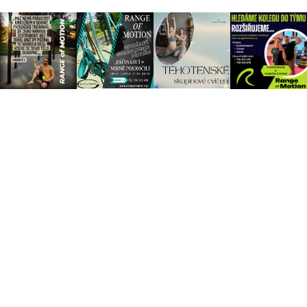
Fyzioterapie a Funkční cvičení Ostrava
Korunní 909/56 Ostrava-Mariánské Hory, 709 00
Telefon:
+420 736 202 439
E-mail:
info@rangeofmotion.cz
Sledujte nás