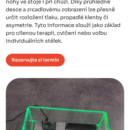
nohy ve stoje i při chůzi. Díky průhledné
desce a zrcadlovému zobrazení lze přesně
určit rozložení tlaku, propadlé klenby či
asymetrie. Tyto informace slouží jako základ
pro cílenou terapii, cvičení nebo volbu
individuálních stélek.
Rezervujte si termín